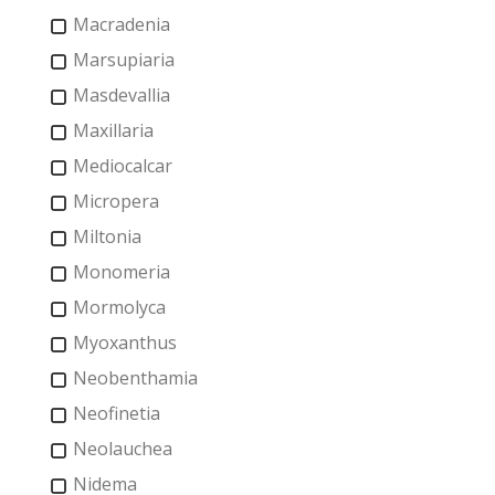
Macradenia
Marsupiaria
Masdevallia
Maxillaria
Mediocalcar
Micropera
Miltonia
Monomeria
Mormolyca
Myoxanthus
Neobenthamia
Neofinetia
Neolauchea
Nidema