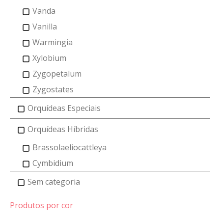
Vanda
Vanilla
Warmingia
Xylobium
Zygopetalum
Zygostates
Orquídeas Especiais
Orquídeas Híbridas
Brassolaeliocattleya
Cymbidium
Sem categoria
Produtos por cor