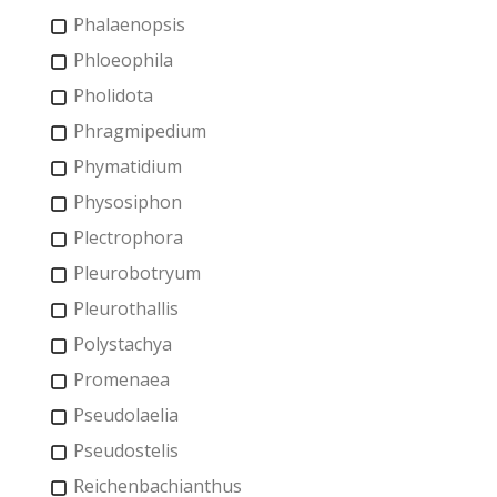
Phalaenopsis
Phloeophila
Pholidota
Phragmipedium
Phymatidium
Physosiphon
Plectrophora
Pleurobotryum
Pleurothallis
Polystachya
Promenaea
Pseudolaelia
Pseudostelis
Reichenbachianthus