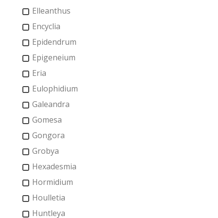
Elleanthus
Encyclia
Epidendrum
Epigeneium
Eria
Eulophidium
Galeandra
Gomesa
Gongora
Grobya
Hexadesmia
Hormidium
Houlletia
Huntleya