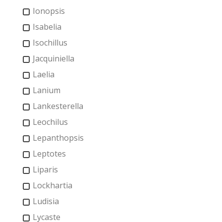
Ionopsis
Isabelia
Isochillus
Jacquiniella
Laelia
Lanium
Lankesterella
Leochilus
Lepanthopsis
Leptotes
Liparis
Lockhartia
Ludisia
Lycaste