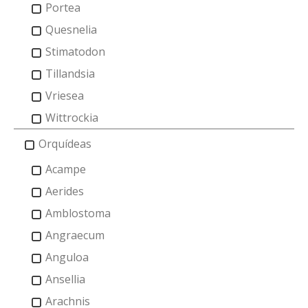
Portea
Quesnelia
Stimatodon
Tillandsia
Vriesea
Wittrockia
Orquídeas
Acampe
Aerides
Amblostoma
Angraecum
Anguloa
Ansellia
Arachnis