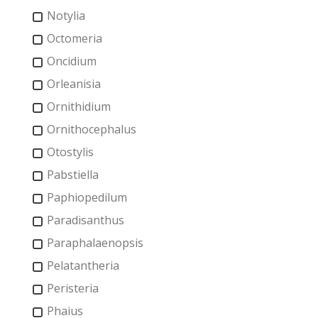
Notylia
Octomeria
Oncidium
Orleanisia
Ornithidium
Ornithocephalus
Otostylis
Pabstiella
Paphiopedilum
Paradisanthus
Paraphalaenopsis
Pelatantheria
Peristeria
Phaius