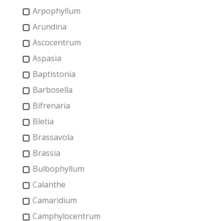
Arpophyllum
Arundina
Ascocentrum
Aspasia
Baptistonia
Barbosella
Bifrenaria
Bletia
Brassavola
Brassia
Bulbophyllum
Calanthe
Camaridium
Camphylocentrum