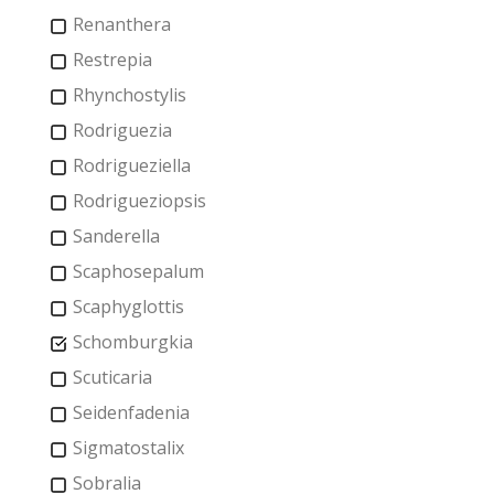
Renanthera
Restrepia
Rhynchostylis
Rodriguezia
Rodrigueziella
Rodrigueziopsis
Sanderella
Scaphosepalum
Scaphyglottis
Schomburgkia
Scuticaria
Seidenfadenia
Sigmatostalix
Sobralia