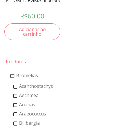
SCHOMBURGKIA undulata
R$
60.00
Adicionar ao
carrinho
Produtos
Bromélias
Acanthostachys
Aechmea
Ananas
Araeococcus
Billbergia