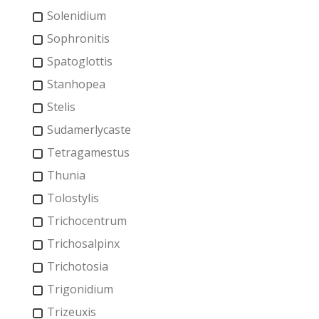
Solenidium
Sophronitis
Spatoglottis
Stanhopea
Stelis
Sudamerlycaste
Tetragamestus
Thunia
Tolostylis
Trichocentrum
Trichosalpinx
Trichotosia
Trigonidium
Trizeuxis