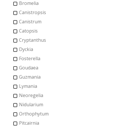
Bromelia
Canistropsis
Canistrum
Catopsis
Cryptanthus
Dyckia
Fosterella
Goudaea
Guzmania
Lymania
Neoregelia
Nidularium
Orthophytum
Pitcairnia