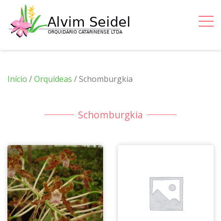
Início
/
Orquídeas
/ Schomburgkia
Schomburgkia