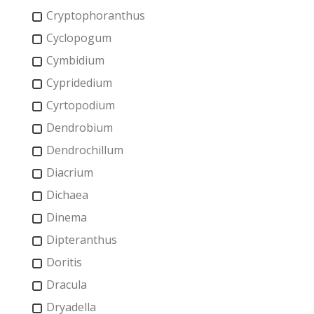
Cryptophoranthus
Cyclopogum
Cymbidium
Cypridedium
Cyrtopodium
Dendrobium
Dendrochillum
Diacrium
Dichaea
Dinema
Dipteranthus
Doritis
Dracula
Dryadella