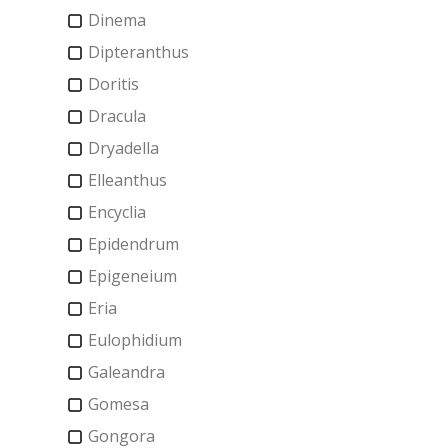
Dinema
Dipteranthus
Doritis
Dracula
Dryadella
Elleanthus
Encyclia
Epidendrum
Epigeneium
Eria
Eulophidium
Galeandra
Gomesa
Gongora