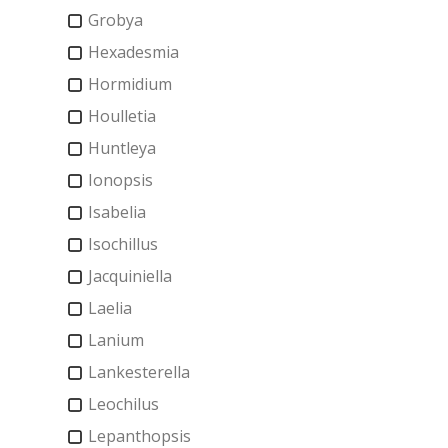
Grobya
Hexadesmia
Hormidium
Houlletia
Huntleya
Ionopsis
Isabelia
Isochillus
Jacquiniella
Laelia
Lanium
Lankesterella
Leochilus
Lepanthopsis