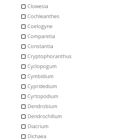
Clowesia
Cochleanthes
Coelogyne
Comparetia
Constantia
Cryptophoranthus
Cyclopogum
Cymbidium
Cypridedium
Cyrtopodium
Dendrobium
Dendrochillum
Diacrium
Dichaea