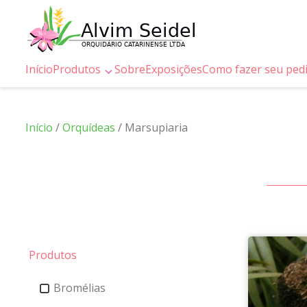
Início
Produtos
Sobre
Exposições
Como fazer seu ped
Início
/
Orquídeas
/ Marsupiaria
Produtos
Bromélias