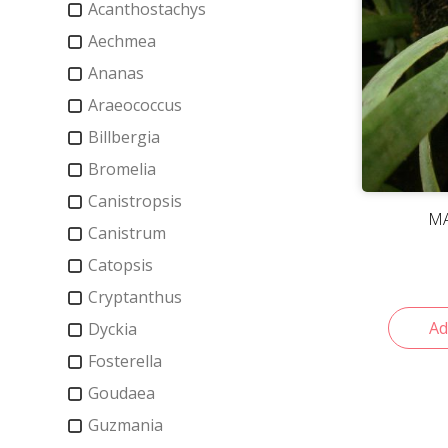
Acanthostachys
Aechmea
Ananas
Araeococcus
Billbergia
Bromelia
Canistropsis
MA
Canistrum
Catopsis
Cryptanthus
Ad
Dyckia
Fosterella
Goudaea
Guzmania