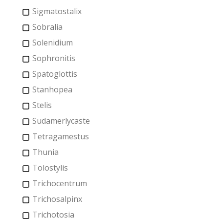
Sigmatostalix
Sobralia
Solenidium
Sophronitis
Spatoglottis
Stanhopea
Stelis
Sudamerlycaste
Tetragamestus
Thunia
Tolostylis
Trichocentrum
Trichosalpinx
Trichotosia