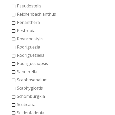
Pseudostelis
Reichenbachianthus
Renanthera
Restrepia
Rhynchostylis
Rodriguezia
Rodrigueziella
Rodrigueziopsis
Sanderella
Scaphosepalum
Scaphyglottis
Schomburgkia
Scuticaria
Seidenfadenia