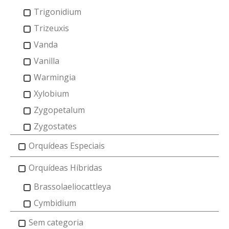
Trigonidium
Trizeuxis
Vanda
Vanilla
Warmingia
Xylobium
Zygopetalum
Zygostates
Orquídeas Especiais
Orquídeas Híbridas
Brassolaeliocattleya
Cymbidium
Sem categoria