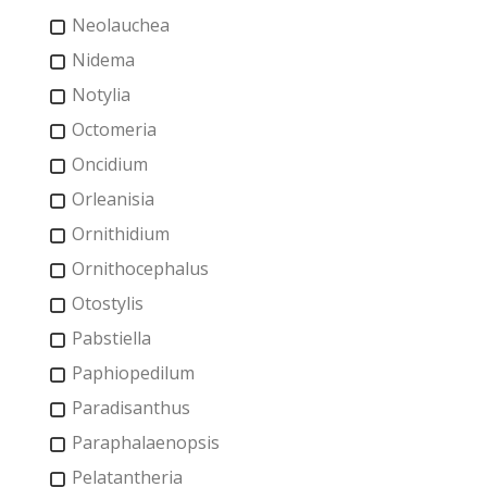
Neolauchea
Nidema
Notylia
Octomeria
Oncidium
Orleanisia
Ornithidium
Ornithocephalus
Otostylis
Pabstiella
Paphiopedilum
Paradisanthus
Paraphalaenopsis
Pelatantheria