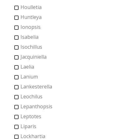
Houlletia
Huntleya
Ionopsis
Isabelia
Isochillus
Jacquiniella
Laelia
Lanium
Lankesterella
Leochilus
Lepanthopsis
Leptotes
Liparis
Lockhartia