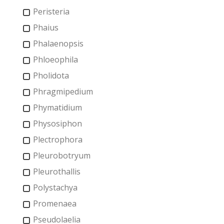
Peristeria
Phaius
Phalaenopsis
Phloeophila
Pholidota
Phragmipedium
Phymatidium
Physosiphon
Plectrophora
Pleurobotryum
Pleurothallis
Polystachya
Promenaea
Pseudolaelia