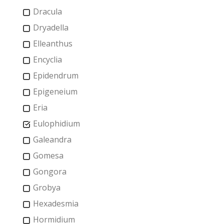
Dracula
Dryadella
Elleanthus
Encyclia
Epidendrum
Epigeneium
Eria
Eulophidium
Galeandra
Gomesa
Gongora
Grobya
Hexadesmia
Hormidium