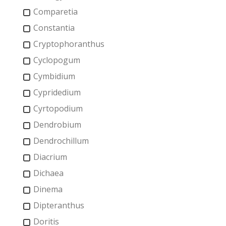
Comparetia
Constantia
Cryptophoranthus
Cyclopogum
Cymbidium
Cypridedium
Cyrtopodium
Dendrobium
Dendrochillum
Diacrium
Dichaea
Dinema
Dipteranthus
Doritis