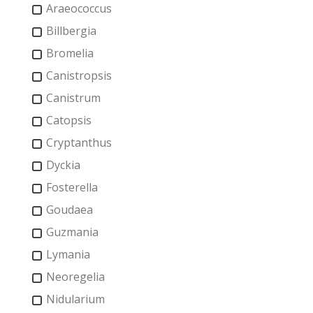
Araeococcus
Billbergia
Bromelia
Canistropsis
Canistrum
Catopsis
Cryptanthus
Dyckia
Fosterella
Goudaea
Guzmania
Lymania
Neoregelia
Nidularium