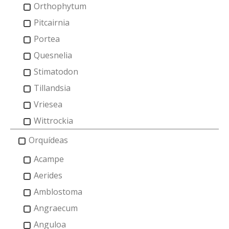
Orthophytum
Pitcairnia
Portea
Quesnelia
Stimatodon
Tillandsia
Vriesea
Wittrockia
Orquídeas
Acampe
Aerides
Amblostoma
Angraecum
Anguloa