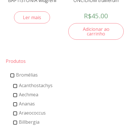
BAPTISTONIA widgrenii
ONCIDIUM trulliferum
R$
45.00
Ler mais
Adicionar ao
carrinho
Produtos
Bromélias
Acanthostachys
Aechmea
Ananas
Araeococcus
Billbergia