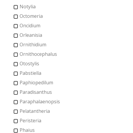
Notylia
Octomeria
Oncidium
Orleanisia
Ornithidium
Ornithocephalus
Otostylis
Pabstiella
Paphiopedilum
Paradisanthus
Paraphalaenopsis
Pelatantheria
Peristeria
Phaius