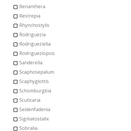
Renanthera
Restrepia
Rhynchostylis
Rodriguezia
Rodrigueziella
Rodrigueziopsis
Sanderella
Scaphosepalum
Scaphyglottis
Schomburgkia
Scuticaria
Seidenfadenia
Sigmatostalix
Sobralia