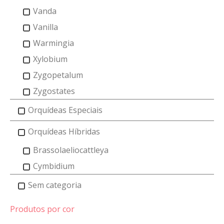
Vanda
Vanilla
Warmingia
Xylobium
Zygopetalum
Zygostates
Orquídeas Especiais
Orquídeas Híbridas
Brassolaeliocattleya
Cymbidium
Sem categoria
Produtos por cor