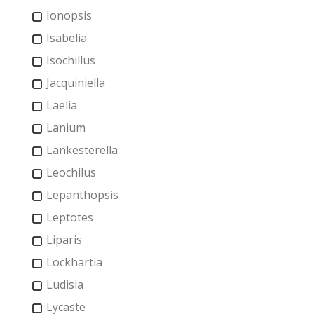
Ionopsis
Isabelia
Isochillus
Jacquiniella
Laelia
Lanium
Lankesterella
Leochilus
Lepanthopsis
Leptotes
Liparis
Lockhartia
Ludisia
Lycaste