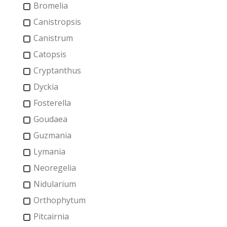
Bromelia
Canistropsis
Canistrum
Catopsis
Cryptanthus
Dyckia
Fosterella
Goudaea
Guzmania
Lymania
Neoregelia
Nidularium
Orthophytum
Pitcairnia