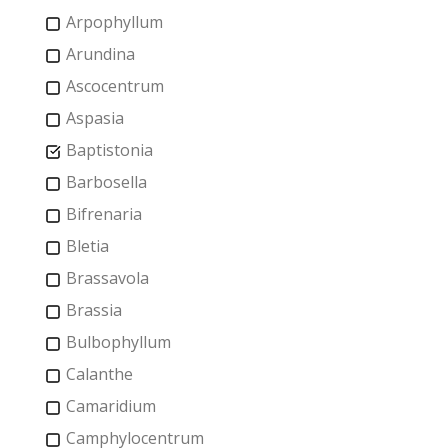
Arpophyllum
Arundina
Ascocentrum
Aspasia
Baptistonia
Barbosella
Bifrenaria
Bletia
Brassavola
Brassia
Bulbophyllum
Calanthe
Camaridium
Camphylocentrum