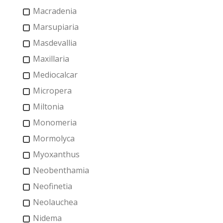
Macradenia
Marsupiaria
Masdevallia
Maxillaria
Mediocalcar
Micropera
Miltonia
Monomeria
Mormolyca
Myoxanthus
Neobenthamia
Neofinetia
Neolauchea
Nidema