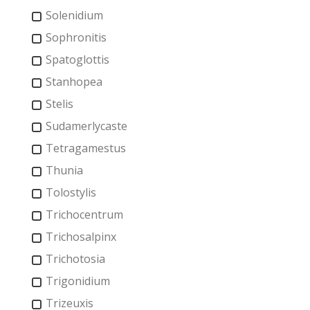
Solenidium
Sophronitis
Spatoglottis
Stanhopea
Stelis
Sudamerlycaste
Tetragamestus
Thunia
Tolostylis
Trichocentrum
Trichosalpinx
Trichotosia
Trigonidium
Trizeuxis