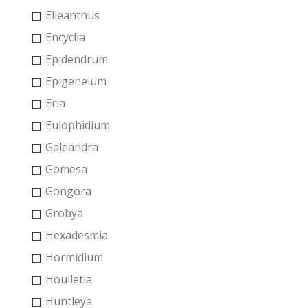
Elleanthus
Encyclia
Epidendrum
Epigeneium
Eria
Eulophidium
Galeandra
Gomesa
Gongora
Grobya
Hexadesmia
Hormidium
Houlletia
Huntleya