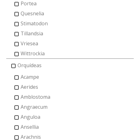
Portea
Quesnelia
Stimatodon
Tillandsia
Vriesea
Wittrockia
Orquídeas
Acampe
Aerides
Amblostoma
Angraecum
Anguloa
Ansellia
Arachnis