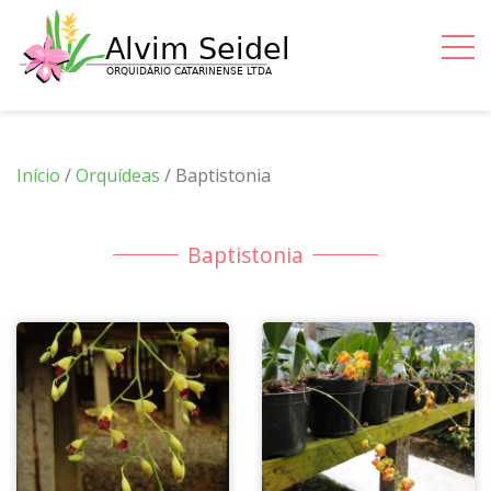
Início
/
Orquídeas
/ Baptistonia
Baptistonia