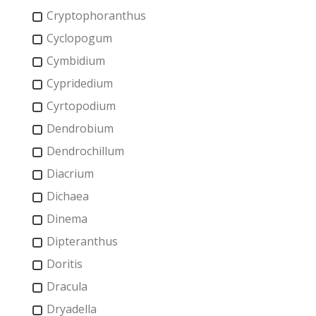
Cryptophoranthus
Cyclopogum
Cymbidium
Cypridedium
Cyrtopodium
Dendrobium
Dendrochillum
Diacrium
Dichaea
Dinema
Dipteranthus
Doritis
Dracula
Dryadella