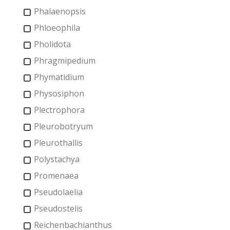
Phalaenopsis
Phloeophila
Pholidota
Phragmipedium
Phymatidium
Physosiphon
Plectrophora
Pleurobotryum
Pleurothallis
Polystachya
Promenaea
Pseudolaelia
Pseudostelis
Reichenbachianthus