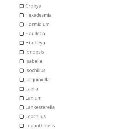
Grobya
Hexadesmia
Hormidium
Houlletia
Huntleya
Ionopsis
Isabelia
Isochillus
Jacquiniella
Laelia
Lanium
Lankesterella
Leochilus
Lepanthopsis