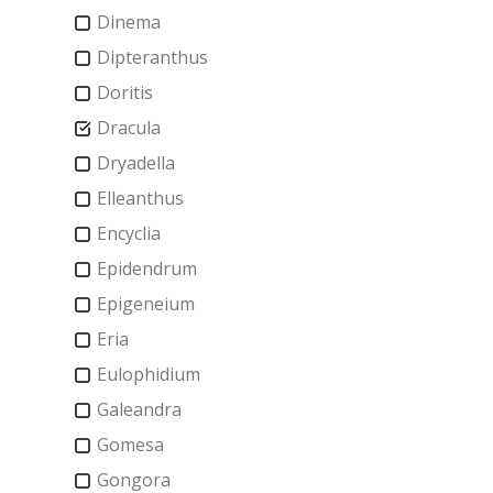
Dinema
Dipteranthus
Doritis
Dracula
Dryadella
Elleanthus
Encyclia
Epidendrum
Epigeneium
Eria
Eulophidium
Galeandra
Gomesa
Gongora