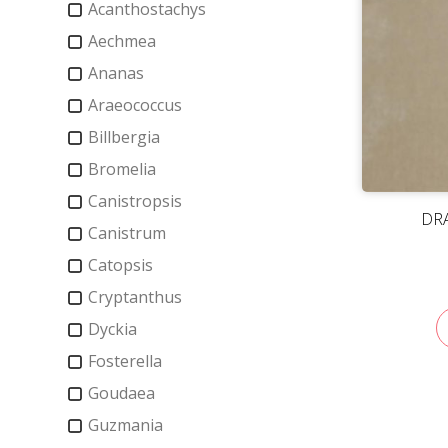
Acanthostachys
Aechmea
Ananas
Araeococcus
Billbergia
Bromelia
Canistropsis
DRA
Canistrum
Catopsis
Cryptanthus
Dyckia
Fosterella
Goudaea
Guzmania