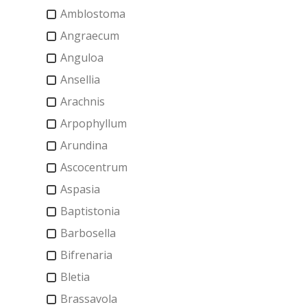
Amblostoma
Angraecum
Anguloa
Ansellia
Arachnis
Arpophyllum
Arundina
Ascocentrum
Aspasia
Baptistonia
Barbosella
Bifrenaria
Bletia
Brassavola