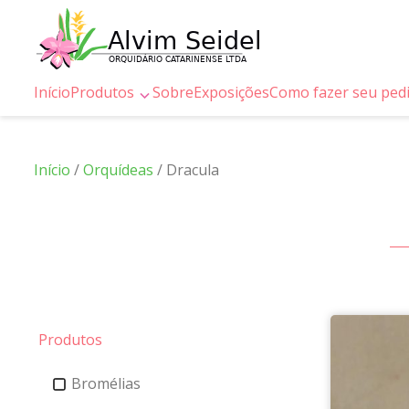
Início
Produtos
Sobre
Exposições
Como fazer seu ped
Início
/
Orquídeas
/ Dracula
Produtos
Bromélias