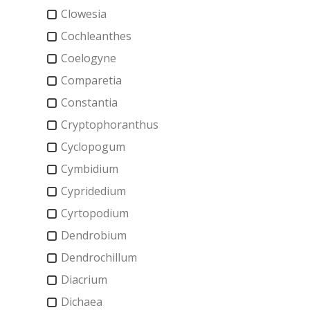
Clowesia
Cochleanthes
Coelogyne
Comparetia
Constantia
Cryptophoranthus
Cyclopogum
Cymbidium
Cypridedium
Cyrtopodium
Dendrobium
Dendrochillum
Diacrium
Dichaea