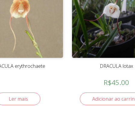
CULA erythrochaete
DRACULA lotax
R$
45.00
Ler mais
Adicionar ao carri