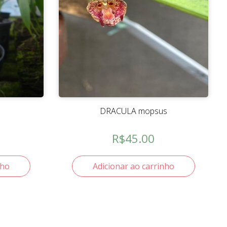
DRACULA mopsus
R$
45.00
nho
Adicionar ao carrinho