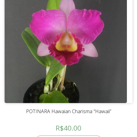
POTINARA Hawaian Charisma “Hawaii”
R$
40.00