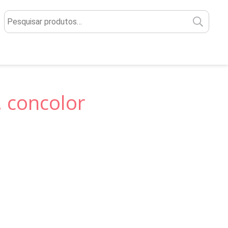
Pesq
por:
. concolor