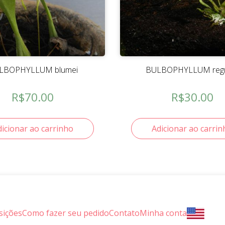
LBOPHYLLUM blumei
BULBOPHYLLUM regne
R$
70.00
R$
30.00
dicionar ao carrinho
Adicionar ao carrin
sições
Como fazer seu pedido
Contato
Minha conta