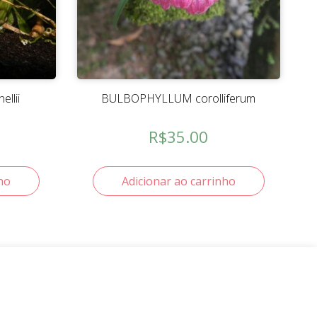
llii
BULBOPHYLLUM corolliferum
R$
35.00
ho
Adicionar ao carrinho