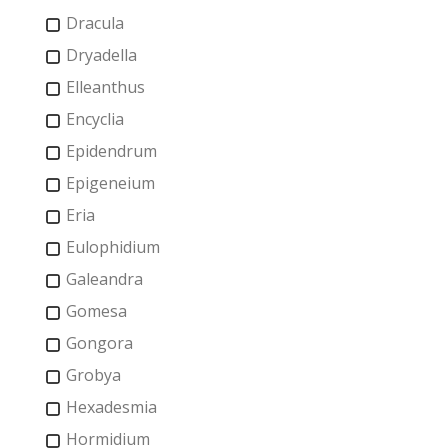
Dracula
Dryadella
Elleanthus
Encyclia
Epidendrum
Epigeneium
Eria
Eulophidium
Galeandra
Gomesa
Gongora
Grobya
Hexadesmia
Hormidium