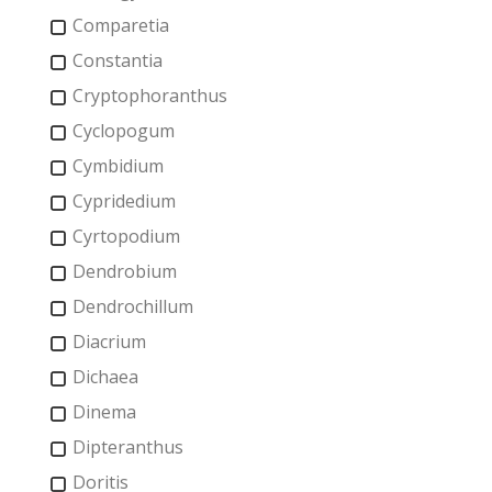
Comparetia
Constantia
Cryptophoranthus
Cyclopogum
Cymbidium
Cypridedium
Cyrtopodium
Dendrobium
Dendrochillum
Diacrium
Dichaea
Dinema
Dipteranthus
Doritis