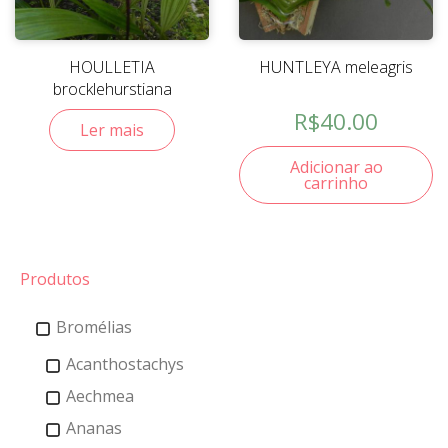
HOULLETIA
HUNTLEYA meleagris
brocklehurstiana
R$
40.00
Ler mais
Adicionar ao
carrinho
Produtos
Bromélias
Acanthostachys
Aechmea
Ananas