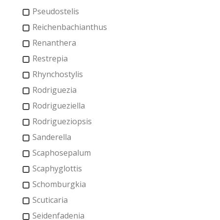
Pseudostelis
Reichenbachianthus
Renanthera
Restrepia
Rhynchostylis
Rodriguezia
Rodrigueziella
Rodrigueziopsis
Sanderella
Scaphosepalum
Scaphyglottis
Schomburgkia
Scuticaria
Seidenfadenia