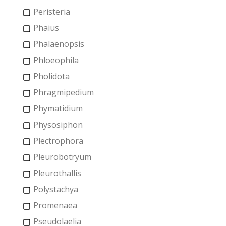
Peristeria
Phaius
Phalaenopsis
Phloeophila
Pholidota
Phragmipedium
Phymatidium
Physosiphon
Plectrophora
Pleurobotryum
Pleurothallis
Polystachya
Promenaea
Pseudolaelia