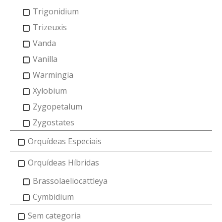
Trigonidium
Trizeuxis
Vanda
Vanilla
Warmingia
Xylobium
Zygopetalum
Zygostates
Orquídeas Especiais
Orquídeas Híbridas
Brassolaeliocattleya
Cymbidium
Sem categoria