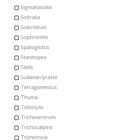
Sigmatostalix
Sobralia
Solenidium
Sophronitis
Spatoglottis
Stanhopea
Stelis
Sudamerlycaste
Tetragamestus
Thunia
Tolostylis
Trichocentrum
Trichosalpinx
Trichotosia