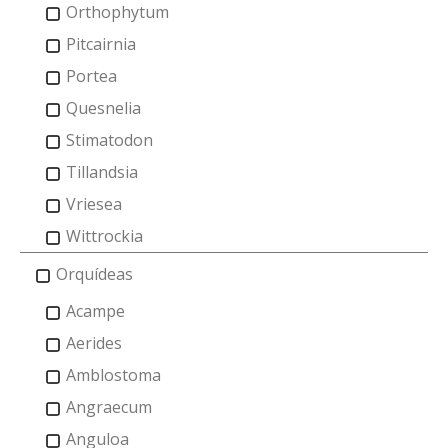
Orthophytum
Pitcairnia
Portea
Quesnelia
Stimatodon
Tillandsia
Vriesea
Wittrockia
Orquídeas
Acampe
Aerides
Amblostoma
Angraecum
Anguloa