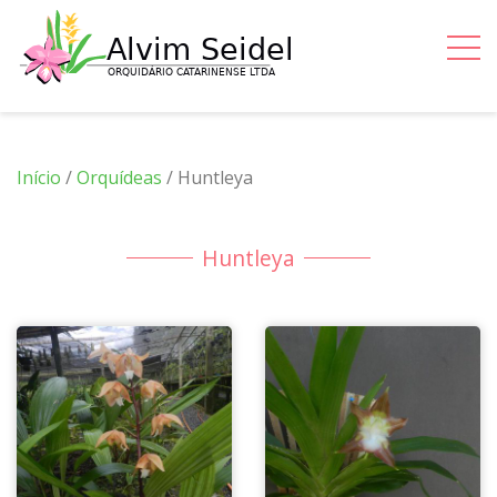
Início
/
Orquídeas
/ Huntleya
Huntleya