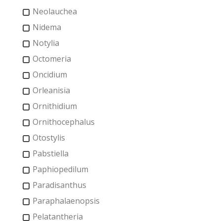
Neolauchea
Nidema
Notylia
Octomeria
Oncidium
Orleanisia
Ornithidium
Ornithocephalus
Otostylis
Pabstiella
Paphiopedilum
Paradisanthus
Paraphalaenopsis
Pelatantheria