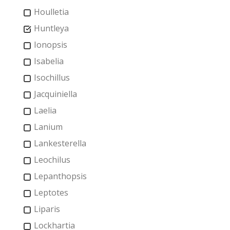
Houlletia
Huntleya
Ionopsis
Isabelia
Isochillus
Jacquiniella
Laelia
Lanium
Lankesterella
Leochilus
Lepanthopsis
Leptotes
Liparis
Lockhartia