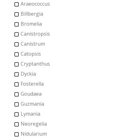
Araeococcus
Billbergia
Bromelia
Canistropsis
Canistrum
Catopsis
Cryptanthus
Dyckia
Fosterella
Goudaea
Guzmania
Lymania
Neoregelia
Nidularium