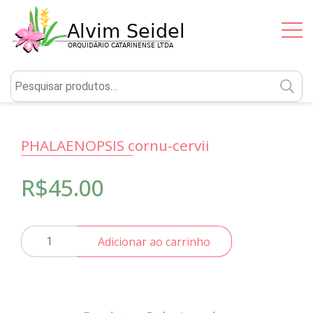
P
po
PHALAENOPSIS cornu-cervii
R$
45.00
PHALAENOPSIS
Adicionar ao carrinho
cornu-
cervii
quantidade