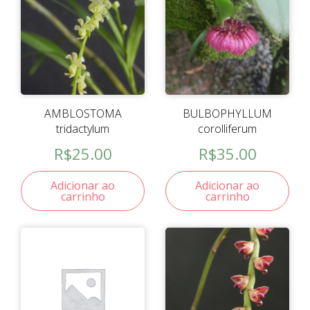
AMBLOSTOMA
BULBOPHYLLUM
tridactylum
corolliferum
R$
25.00
R$
35.00
Adicionar ao
Adicionar ao
carrinho
carrinho