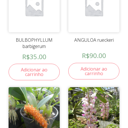
BULBOPHYLLUM
ANGULOA rueckeri
barbigerum
R$
90.00
R$
35.00
Adicionar ao
Adicionar ao
carrinho
carrinho