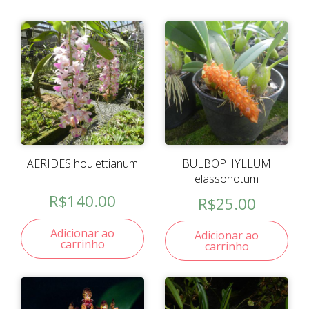
AERIDES houlettianum
BULBOPHYLLUM
elassonotum
R$
140.00
R$
25.00
Adicionar ao
Adicionar ao
carrinho
carrinho