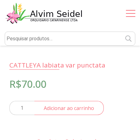
P
po
CATTLEYA labiata var punctata
R$
70.00
CATTLEYA
Adicionar ao carrinho
labiata
var
punctata
quantidade