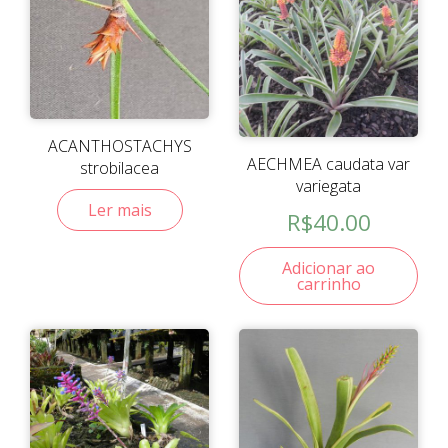
ACANTHOSTACHYS
AECHMEA caudata var
strobilacea
variegata
Ler mais
R$
40.00
Adicionar ao
carrinho