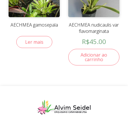
AECHMEA gamosepala
AECHMEA nudicaulis var
flavomarginata
R$
45.00
Ler mais
Adicionar ao
carrinho