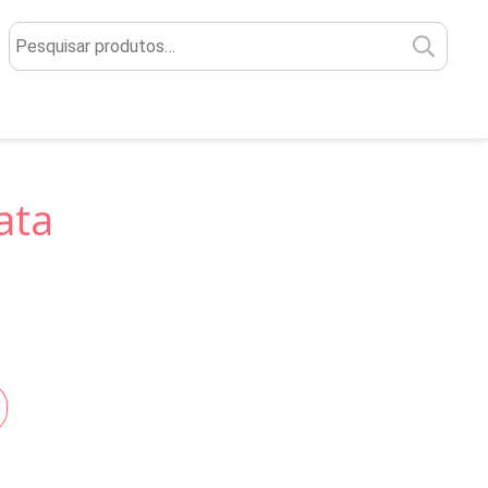
Pesq
por:
ata