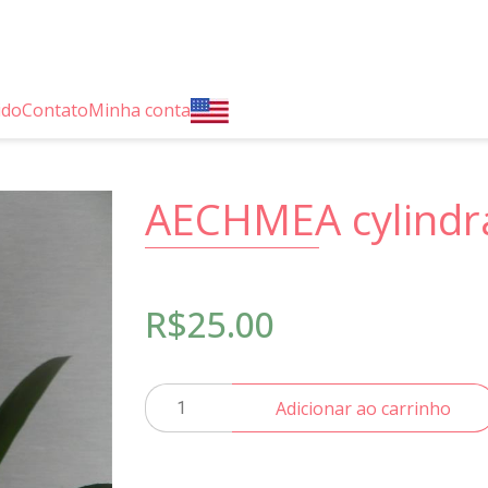
ido
Contato
Minha conta
AECHMEA cylindr
R$
25.00
AECHMEA
Adicionar ao carrinho
cylindrata
quantidade