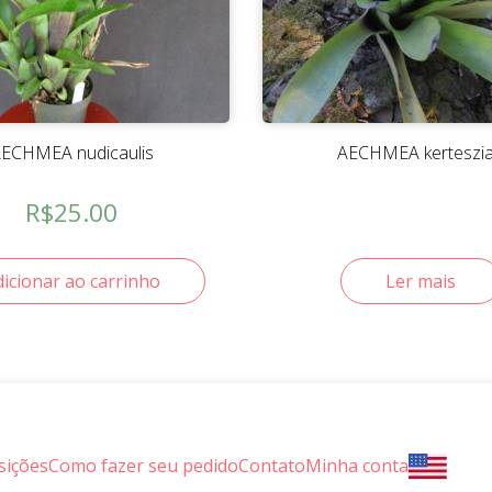
ECHMEA nudicaulis
AECHMEA kerteszi
R$
25.00
dicionar ao carrinho
Ler mais
sições
Como fazer seu pedido
Contato
Minha conta