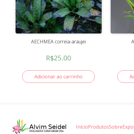
AECHMEA correia-araujei
A
R$
25.00
Adicionar ao carrinho
A
Início
Produtos
Sobre
Expo