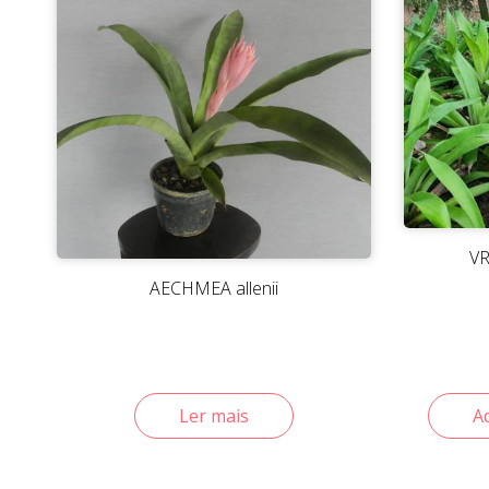
VR
AECHMEA allenii
Ler mais
A