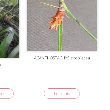
ACANTHOSTACHYS strobilacea
a
ho
Ler mais