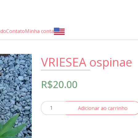
ido
Contato
Minha conta
VRIESEA ospinae
R$
20.00
VRIESEA
Adicionar ao carrinho
ospinae
quantidade