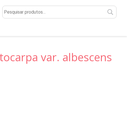
Pesq
por:
tocarpa var. albescens