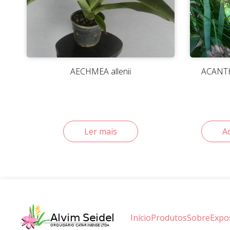
AECHMEA allenii
ACANTH
Ler mais
A
Início
Produtos
Sobre
Expo