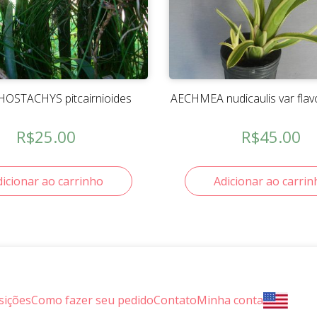
OSTACHYS pitcairnioides
AECHMEA nudicaulis var flav
R$
25.00
R$
45.00
dicionar ao carrinho
Adicionar ao carrin
sições
Como fazer seu pedido
Contato
Minha conta