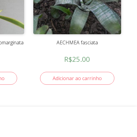
omarginata
AECHMEA fasciata
R$
25.00
ho
Adicionar ao carrinho