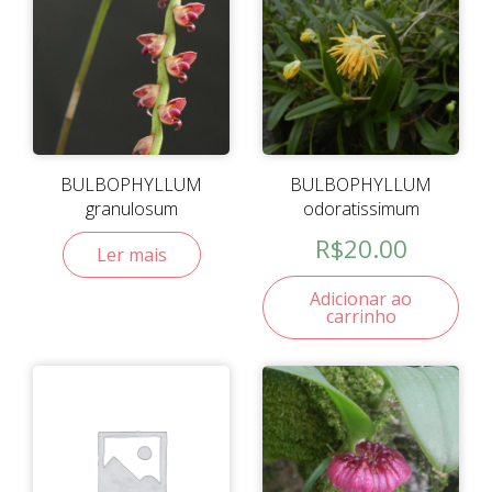
BULBOPHYLLUM
BULBOPHYLLUM
granulosum
odoratissimum
R$
20.00
Ler mais
Adicionar ao
carrinho