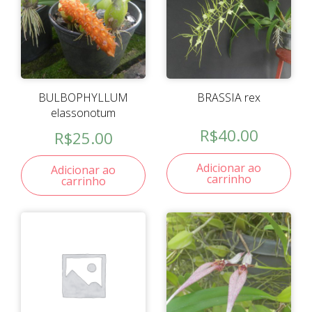
BULBOPHYLLUM
BRASSIA rex
elassonotum
R$
40.00
R$
25.00
Adicionar ao
Adicionar ao
carrinho
carrinho