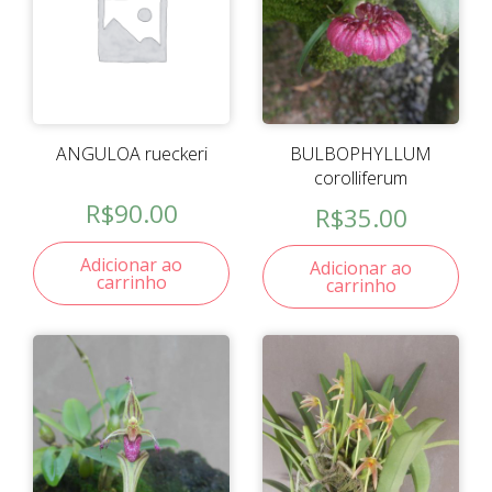
ANGULOA rueckeri
BULBOPHYLLUM
corolliferum
R$
90.00
R$
35.00
Adicionar ao
Adicionar ao
carrinho
carrinho