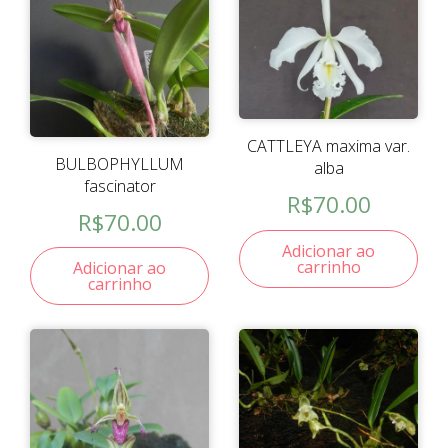
CATTLEYA maxima var.
BULBOPHYLLUM
alba
fascinator
R$
70.00
R$
70.00
Adicionar ao
carrinho
Adicionar ao
carrinho