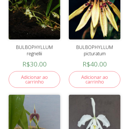
BULBOPHYLLUM
BULBOPHYLLUM
regnellii
picturatum
R$
30.00
R$
40.00
Adicionar ao
Adicionar ao
carrinho
carrinho