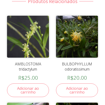
Produtos Relacionados
AMBLOSTOMA
BULBOPHYLLUM
tridactylum
odoratissimum
R$
25.00
R$
20.00
Adicionar ao
Adicionar ao
carrinho
carrinho