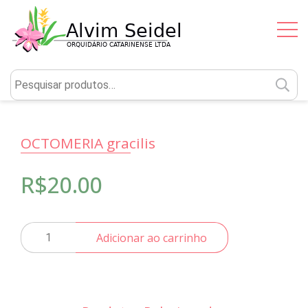
P
po
OCTOMERIA gracilis
R$
20.00
OCTOMERIA
Adicionar ao carrinho
gracilis
quantidade