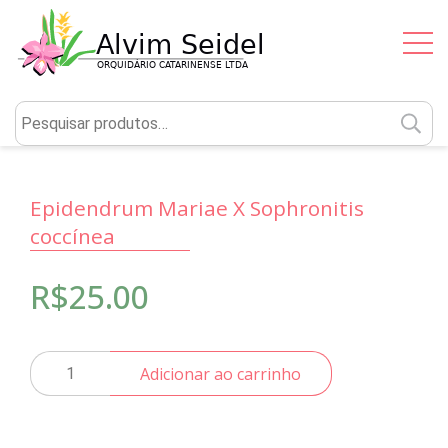
P
po
Epidendrum Mariae X Sophronitis
coccínea
R$
25.00
Epidendrum
Adicionar ao carrinho
Mariae
X
Sophronitis