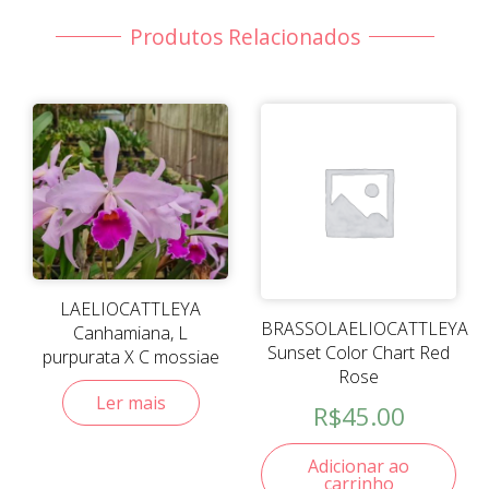
coccínea
quantidade
Produtos Relacionados
LAELIOCATTLEYA
BRASSOLAELIOCATTLEYA
Canhamiana, L
Sunset Color Chart Red
purpurata X C mossiae
Rose
Ler mais
R$
45.00
Adicionar ao
carrinho