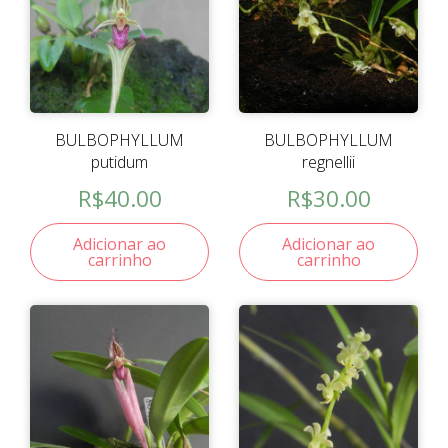
BULBOPHYLLUM
BULBOPHYLLUM
putidum
regnellii
R$
40.00
R$
30.00
Adicionar ao
Adicionar ao
carrinho
carrinho