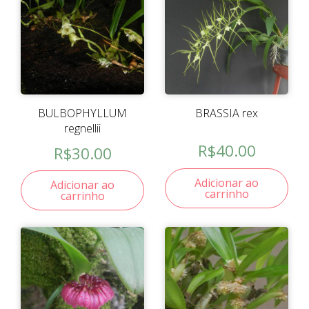
BULBOPHYLLUM
BRASSIA rex
regnellii
R$
40.00
R$
30.00
Adicionar ao
Adicionar ao
carrinho
carrinho