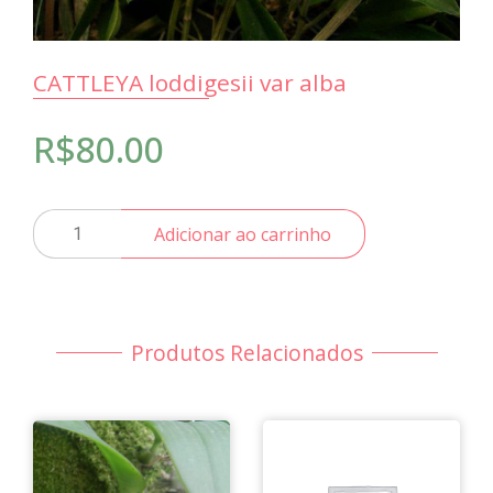
CATTLEYA loddigesii var alba
R$
80.00
CATTLEYA
Adicionar ao carrinho
loddigesii
var
alba
quantidade
Produtos Relacionados