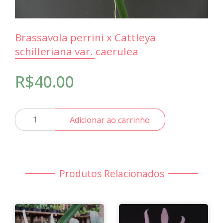
Brassavola perrini x Cattleya
schilleriana var. caerulea
R$
40.00
Brassavola
Adicionar ao carrinho
perrini
x
Cattleya
schilleriana
var.
Produtos Relacionados
caerulea
quantidade