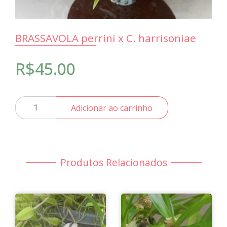
BRASSAVOLA perrini x C. harrisoniae
R$
45.00
BRASSAVOLA
Adicionar ao carrinho
perrini
x
C.
harrisoniae
quantidade
Produtos Relacionados