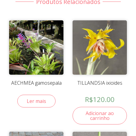
Produtos Relacionados
AECHMEA gamosepala
TILLANDSIA ixioides
R$
120.00
Ler mais
Adicionar ao
carrinho