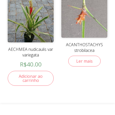
ACANTHOSTACHYS
AECHMEA nudicaulis var
strobilacea
variegata
Ler mais
R$
40.00
Adicionar ao
carrinho