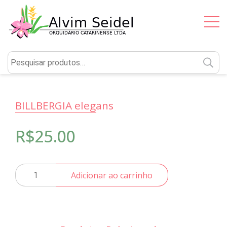
P
po
BILLBERGIA elegans
R$
25.00
BILLBERGIA
Adicionar ao carrinho
elegans
quantidade