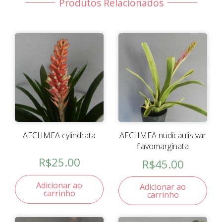
Produtos Relacionados
AECHMEA cylindrata
AECHMEA nudicaulis var
flavomarginata
R$
25.00
R$
45.00
Adicionar ao
Adicionar ao
carrinho
carrinho