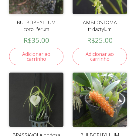
BULBOPHYLLUM
AMBLOSTOMA
corolliferum
tridactylum
R$
35.00
R$
25.00
Adicionar ao
Adicionar ao
carrinho
carrinho
BRASSAVOLA nodosa
BULBOPHYLLUM