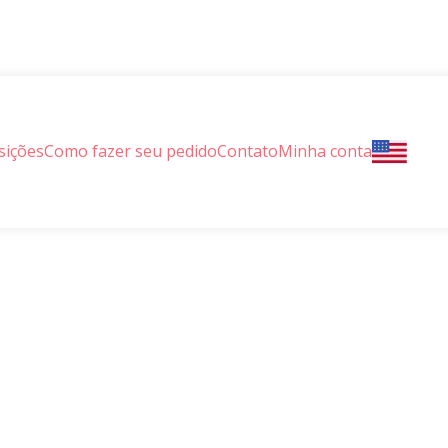
sições
Como fazer seu pedido
Contato
Minha conta